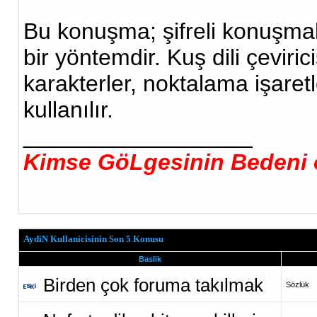
Bu konuşma; şifreli konuşmak
bir yöntemdir. Kuş dili çeviri
karakterler, noktalama işare
kullanılır.
__________________
Kimse GöLgesinin Bedeni o
AydiN Kullanicisinin Son 5 Konusu
Baslik
Birden çok foruma takılmak
Sözlük