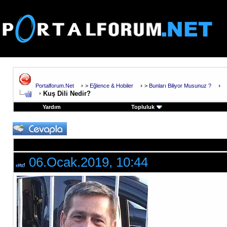
Portalforum.Net
>
Eğlence & Hobiler
>
Bunları Biliyor Musunuz ?
Kuş Dili Nedir?
Yardım
Topluluk
06.Ocak.2019, 10:44