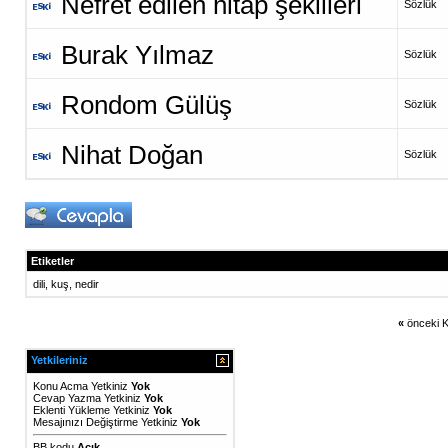
Nefret edilen hitap şekilleri
Sözlük
Burak Yılmaz
Sözlük
Rondom Gülüş
Sözlük
Nihat Doğan
Sözlük
Etiketler
dili
,
kuş
,
nedir
«
önceki K
Yetkileriniz
Konu Acma Yetkiniz
Yok
Cevap Yazma Yetkiniz
Yok
Eklenti Yükleme Yetkiniz
Yok
Mesajınızı Değiştirme Yetkiniz
Yok
BB kodu
Açık