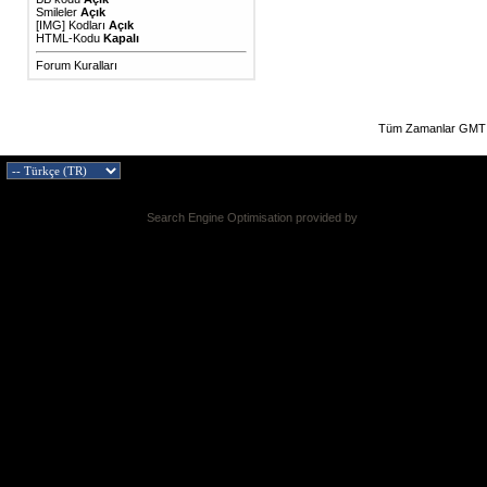
Smileler
Açık
[IMG]
Kodları
Açık
HTML-Kodu
Kapalı
Forum Kuralları
Tüm Zamanlar GMT 
Search Engine Optimisation provided by
DragonByte SEO v2.0.36