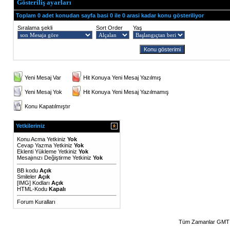
Gösteriliş ayarları
Toplam 0 adet konudan sayfa basi 0 ile 0 arasi kadar konu gösteriliyor
Sıralama şekli
Sort Order
Yaş
Yeni Mesaj Var
Hit Konuya Yeni Mesaj Yazılmış
Yeni Mesaj Yok
Hit Konuya Yeni Mesaj Yazılmamış
Konu Kapatılmıştır
Yetkileriniz
Konu Acma Yetkiniz
Yok
Cevap Yazma Yetkiniz
Yok
Eklenti Yükleme Yetkiniz
Yok
Mesajınızı Değiştirme Yetkiniz
Yok
BB kodu
Açık
Smileler
Açık
[IMG]
Kodları
Açık
HTML-Kodu
Kapalı
Forum Kuralları
Tüm Zamanlar GMT 