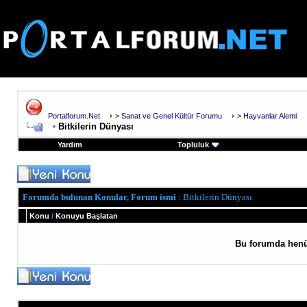
Portalforum.Net
>
Sanat ve Genel Kültür Forumu
>
Hayvanlar Alemi
Bitkilerin Dünyası
Yardım
Topluluk
Forumda bulunan Konular, Forum ismi
: Bitkilerin Dünyası
Konu
/
Konuyu Başlatan
Bu forumda henü