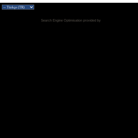
Search Engine Optimisation provided by
DragonByte SEO v2.0.36