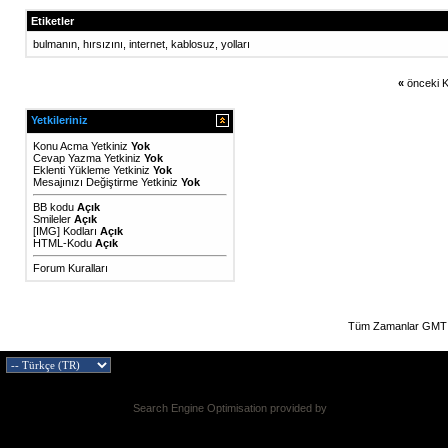
Etiketler
bulmanın
,
hırsızını
,
internet
,
kablosuz
,
yolları
«
önceki K
Yetkileriniz
Konu Acma Yetkiniz
Yok
Cevap Yazma Yetkiniz
Yok
Eklenti Yükleme Yetkiniz
Yok
Mesajınızı Değiştirme Yetkiniz
Yok
BB kodu
Açık
Smileler
Açık
[IMG]
Kodları
Açık
HTML-Kodu
Açık
Forum Kuralları
Tüm Zamanlar GMT 
Search Engine Optimisation provided by
DragonByte SEO v2.0.36