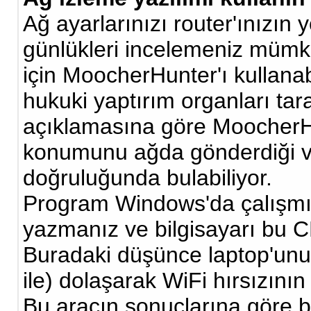
Ağ ayarlarınızı router'ınızın
günlükleri incelemeniz mümk
için MoocherHunter'ı kullana
hukuki yaptırım organları tara
açıklamasına göre MoocherHu
konumunu ağda gönderdiği ve
doğruluğunda bulabiliyor.
Program Windows'da çalışmıy
yazmanız ve bilgisayarı bu C
Buradaki düşünce laptop'unuz
ile) dolaşarak WiFi hırsızın
Bu aracın sonuçlarına göre b