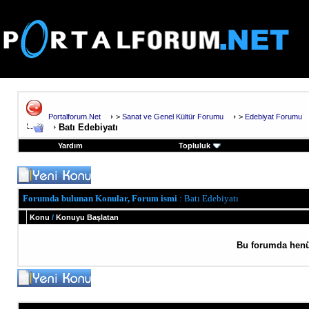
Portalforum.Net
>
Sanat ve Genel Kültür Forumu
>
Edebiyat Forumu
Batı Edebiyatı
Yardım
Topluluk
Forumda bulunan Konular, Forum ismi
: Batı Edebiyatı
Konu
/
Konuyu Başlatan
Bu forumda henü