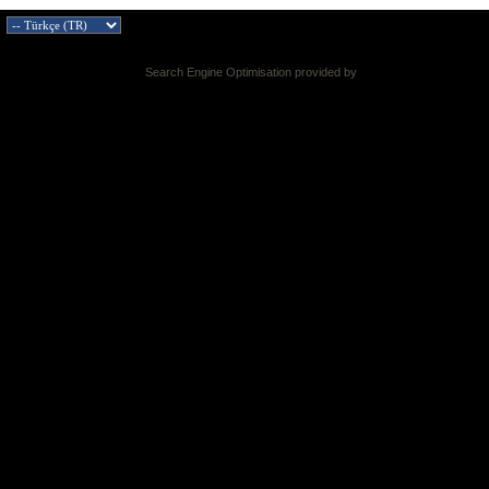
Search Engine Optimisation provided by
DragonByte SEO v2.0.36