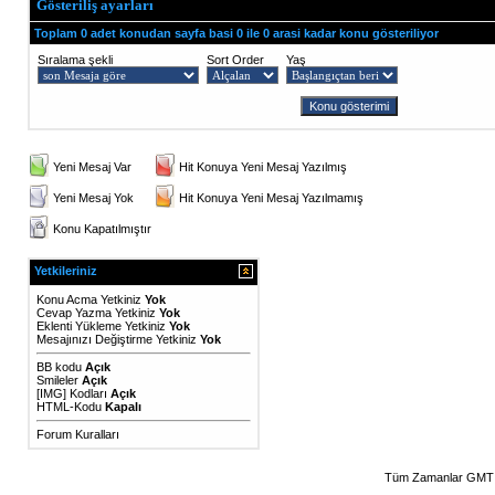
Gösteriliş ayarları
Toplam 0 adet konudan sayfa basi 0 ile 0 arasi kadar konu gösteriliyor
Sıralama şekli
Sort Order
Yaş
Yeni Mesaj Var
Hit Konuya Yeni Mesaj Yazılmış
Yeni Mesaj Yok
Hit Konuya Yeni Mesaj Yazılmamış
Konu Kapatılmıştır
Yetkileriniz
Konu Acma Yetkiniz
Yok
Cevap Yazma Yetkiniz
Yok
Eklenti Yükleme Yetkiniz
Yok
Mesajınızı Değiştirme Yetkiniz
Yok
BB kodu
Açık
Smileler
Açık
[IMG]
Kodları
Açık
HTML-Kodu
Kapalı
Forum Kuralları
Tüm Zamanlar GMT 