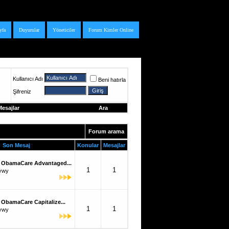
yfa
Duyurular
Yöneticiler
Forum Kimler Online
Kullanıcı Adı
Beni hatırla
Şifreniz
esajlar
Ara
Forum arama
Son Mesaj
Konular
Mesajlar
ObamaCare Advantaged...
1
1
ywy
ObamaCare Capitalize...
1
1
ywy