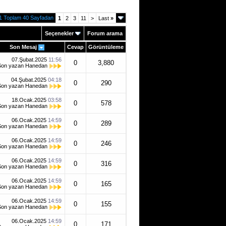
1 Toplam 40 Sayfadan
1
2
3
11
>
Last
»
Seçenekler
Forum arama
Son Mesaj
Cevap
Görüntüleme
07.Şubat.2025
11:56
0
3,880
Son yazan
Hanedan
04.Şubat.2025
04:18
0
290
Son yazan
Hanedan
18.Ocak.2025
03:58
0
578
Son yazan
Hanedan
06.Ocak.2025
14:59
0
289
Son yazan
Hanedan
06.Ocak.2025
14:59
0
246
Son yazan
Hanedan
06.Ocak.2025
14:59
0
316
Son yazan
Hanedan
06.Ocak.2025
14:59
0
165
Son yazan
Hanedan
06.Ocak.2025
14:59
0
155
Son yazan
Hanedan
06.Ocak.2025
14:59
0
171