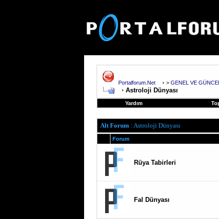
Portalforum.Net
>
GENEL VE GÜNCE
Astroloji Dünyası
Yardım
To
Alt Forum
: Astroloji Dünyası
Forum
Rüya Tabirleri
Fal Dünyası