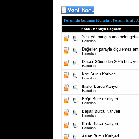
Forumda bulunan Konular, Forum ismi
: A
Konu
/
Konuyu Başlatan
Yeni yıl, hangi burca neler geti
Hanedan
Değerleri parayla ölçülemez ama
Hanedan
Dinçer Güner’den 2025 burç yor
Hanedan
Koç Burcu Kariyeri
Hanedan
İkizler Burcu Kariyeri
Hanedan
Boğa Burcu Kariyeri
Hanedan
Başak Burcu Kariyeri
Hanedan
Balık Burcu Kariyeri
Hanedan
Aslan Burcu Kariyeri