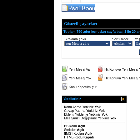
Gösteriliş ayarları
Toplam 790 adet konudan sayfa basi 1 ile 20 ar
Sıralama şekli
Sort Order
Ya
Yeni Mesaj Var
Hit Konuya Yeni Mesaj 
Yeni Mesaj Yok
Hit Konuya Yeni Mesaj
Konu Kapatılmıştır
Yetkileriniz
Konu Acma Yetkiniz
Yok
Cevap Yazma Yetkiniz
Yok
Eklenti Yükleme Yetkiniz
Yok
Mesajınızı Değiştirme Yetkiniz
Yok
BB kodu
Açık
Smileler
Açık
[IMG]
Kodları
Açık
HTML-Kodu
Kapalı