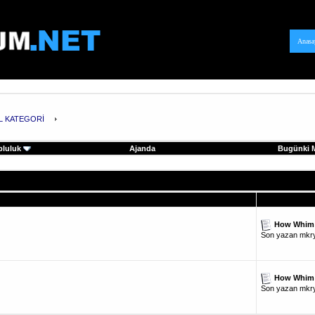
Anasa
L KATEGORİ
pluluk
Ajanda
Bugünki M
How Whim 
Son yazan
mkr
How Whim 
Son yazan
mkr