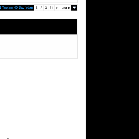
1 Toplam 40 Sayfadan
1
2
3
11
>
Last
»