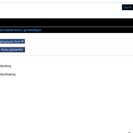
Sayfa 
asi kadar konu gösteriliyor
ş
Yazılmış
 Yazılmamış