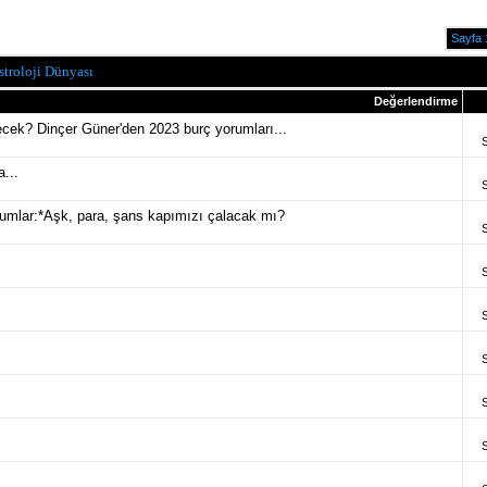
Sayfa 
stroloji Dünyası
Değerlendirme
recek? Dinçer Güner'den 2023 burç yorumları...
...
umlar:*Aşk, para, şans kapımızı çalacak mı?