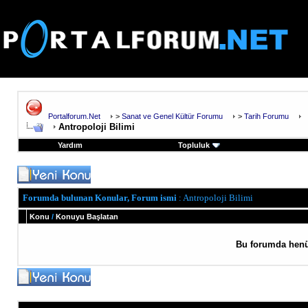
Portalforum.Net
>
Sanat ve Genel Kültür Forumu
>
Tarih Forumu
Antropoloji Bilimi
Yardım
Topluluk
Forumda bulunan Konular, Forum ismi
: Antropoloji Bilimi
Konu
/
Konuyu Başlatan
Bu forumda henü