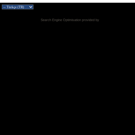
Search Engine Optimisation provided by
DragonByte SEO v2.0.36