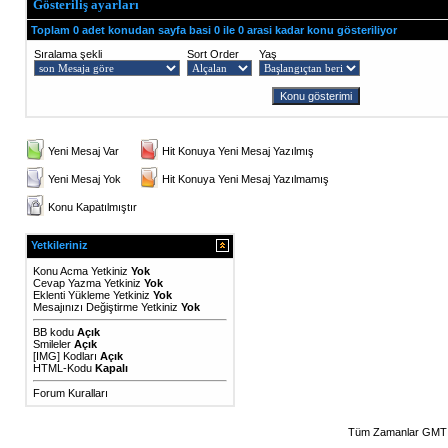
Gösteriliş ayarları
Toplam 0 adet konudan sayfa basi 0 ile 0 arasi kadar konu gösteriliyor
Sıralama şekli
Sort Order
Yaş
Yeni Mesaj Var
Hit Konuya Yeni Mesaj Yazılmış
Yeni Mesaj Yok
Hit Konuya Yeni Mesaj Yazılmamış
Konu Kapatılmıştır
Yetkileriniz
Konu Acma Yetkiniz
Yok
Cevap Yazma Yetkiniz
Yok
Eklenti Yükleme Yetkiniz
Yok
Mesajınızı Değiştirme Yetkiniz
Yok
BB kodu
Açık
Smileler
Açık
[IMG]
Kodları
Açık
HTML-Kodu
Kapalı
Forum Kuralları
Tüm Zamanlar GMT 