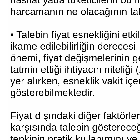
hasılat yada tüketicilerin bu
harcamanın ne olacağının ta
• Talebin fiyat esnekliğini et
ikame edilebilirliğin derecesi
önemi, fiyat değişmelerinin 
tatmin ettiği ihtiyacın niteliği
yer alırken, esneklik vakit iç
gösterebilmektedir.
Fiyat dışındaki diğer faktörl
karşısında talebin göstereceğ
tepkinin pratik kullanımını v