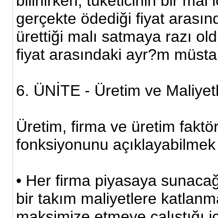
bilinirken, tüketicinin bir mal
gerçekte ödediği fiyat arasınd
ürettiği malı satmaya razı old
fiyat arasındaki ayr?m müstahs
6. ÜNİTE - Üretim ve Maliyet
Üretim, firma ve üretim faktö
fonksiyonunu açıklayabilmek
• Her firma piyasaya sunacağı
bir takım maliyetlere katlanm
maksimize etmeye çalıştığı iç