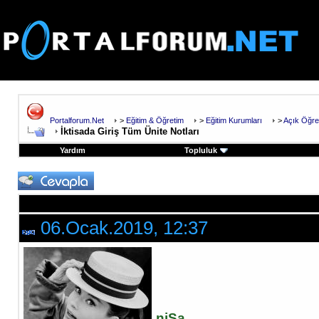
Portalforum.Net
>
Eğitim & Öğretim
>
Eğitim Kurumları
>
Açık Öğre
İktisada Giriş Tüm Ünite Notları
Yardım
Topluluk
06.Ocak.2019, 12:37
niSa