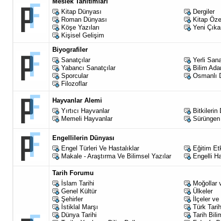
Meslek Tanıtımları
Kitap Dünyası
Dergiler
Roman Dünyası
Kitap Özet
Köşe Yazıları
Yeni Çıka
Kişisel Gelişim
Biyografiler
Sanatçılar
Yerli Sana
Yabancı Sanatçılar
Bilim Ada
Sporcular
Osmanlı D
Filozoflar
Hayvanlar Alemi
Yırtıcı Hayvanlar
Bitkilerin
Memeli Hayvanlar
Sürüngen
Engellilerin Dünyası
Engel Türleri Ve Hastalıklar
Eğitim Etk
Makale - Araştırma Ve Bilimsel Yazılar
Engelli Ha
Tarih Forumu
İslam Tarihi
Moğollar 
Genel Kültür
Ülkeler
Şehirler
İlçeler ve
İstiklal Marşı
Türk Tarih
Dünya Tarihi
Tarih Bili