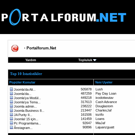
Portalforum.Net
Yardım
Topluluk
Top 10 Istatistikler
Popüler Konular
Yeni Uyeler
505878
Lush
Joomla’da Alt...
487259
Pay Day Loan
Joomla’da...
449218
ixodotiwutav
Joomla’ya Modül...
317613
Cash Advance
Joomla’ya Tema...
238222
Douglastom
Joomla admin...
213447
CharlesJaf
Joomla Business 8...
161506
toztfo
JA Purity II...
141459
Loans
Joomla! 15 için...
92647
MiaJaf
Pc Programlama...
90896
Lajuanzguatt
Ãnstagram...