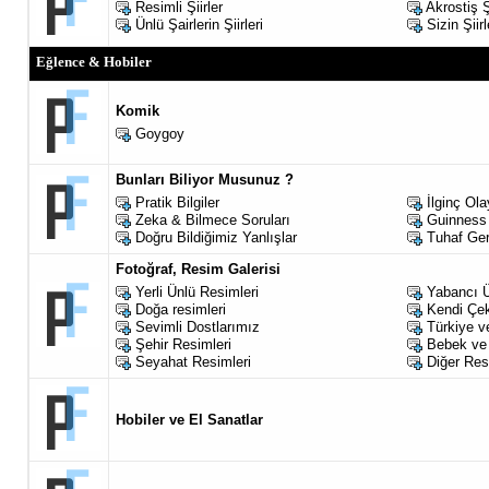
Resimli Şiirler
Akrostiş Ş
Ünlü Şairlerin Şiirleri
Sizin Şiirl
Eğlence & Hobiler
Komik
Goygoy
Bunları Biliyor Musunuz ?
Pratik Bilgiler
İlginç Ola
Zeka & Bilmece Soruları
Guinness 
Doğru Bildiğimiz Yanlışlar
Tuhaf Ger
Fotoğraf, Resim Galerisi
Yerli Ünlü Resimleri
Yabancı Ü
Doğa resimleri
Kendi Çekt
Sevimli Dostlarımız
Türkiye v
Şehir Resimleri
Bebek ve
Seyahat Resimleri
Diğer Res
Hobiler ve El Sanatlar