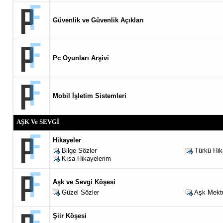
Güvenlik ve Güvenlik Açıkları
Pc Oyunları Arşivi
Mobil İşletim Sistemleri
AŞK Ve SEVGİ
Hikayeler
Bilge Sözler
Türkü Hik
Kısa Hikayelerim
Aşk ve Sevgi Köşesi
Güzel Sözler
Aşk Mektu
Şiir Köşesi