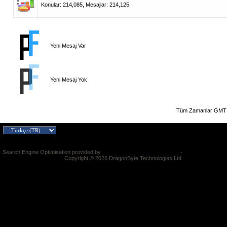
Konular: 214,085, Mesajlar: 214,125,
Yeni Mesaj Var
Yeni Mesaj Yok
Tüm Zamanlar GMT 
Search Engine Optimisation provided by
DragonByte SEO v2.0.36 (Lite)
-
vBulletin Mods &
Addons
Copyright © 2026 DragonByte Technologies Ltd.