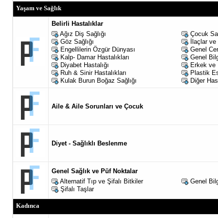
Yaşam ve Sağlık
Belirli Hastalıklar
Ağız Diş Sağlığı
Çocuk Sağ
Göz Sağlığı
İlaçlar ve
Engellilerin Özgür Dünyası
Genel Cer
Kalp- Damar Hastalıkları
Genel Bilg
Diyabet Hastalığı
Erkek ve 
Ruh & Sinir Hastalıkları
Plastik Es
Kulak Burun Boğaz Sağlığı
Diğer Hast
Aile & Aile Sorunları ve Çocuk
Diyet - Sağlıklı Beslenme
Genel Sağlık ve Püf Noktalar
Alternatif Tıp ve Şifalı Bitkiler
Genel Bilg
Şifalı Taşlar
Kadınca