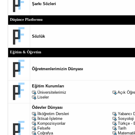
Şarkı Sözleri
Düşünce Platformu
Sözlük
Eğitim & Öğretim
Öğretmenlerimizin Dünyası
Eğitim Kurumları
Üniversitelerimiz
Açık Öğr
Liseler
Ödevler Dünyası
İlköğretim Dersleri
Yabancı D
İktisat-İşletme
Sosyoloji
Kompozisyonlar
Türkçe - 
Felsefe
Tarih
Coğrafya
Matemati