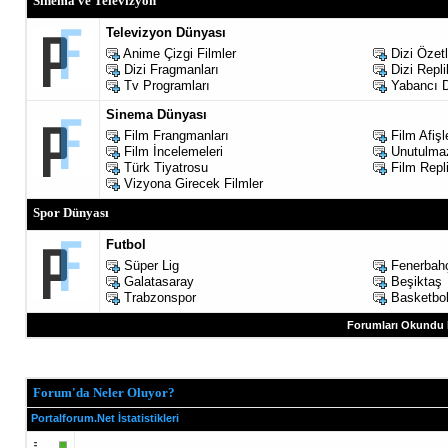
Sinema ve Televizyon
Televizyon Dünyası
Anime Çizgi Filmler
Dizi Özetl
Dizi Fragmanları
Dizi Repli
Tv Programları
Yabancı D
Sinema Dünyası
Film Frangmanları
Film Afişl
Film İncelemeleri
Unutulmaz
Türk Tiyatrosu
Film Repli
Vizyona Girecek Filmler
Spor Dünyası
Futbol
Süper Lig
Fenerbah
Galatasaray
Beşiktaş
Trabzonspor
Basketbo
Forumları Okundu 
Forum'da Neler Oluyor?
Portalforum.Net İstatistikleri