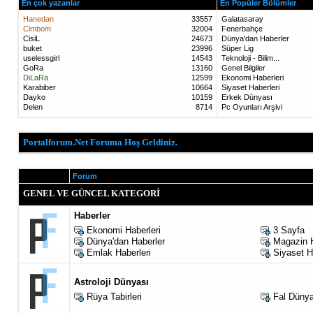
En çok yazanlar
En Popüler Bölümler
Hanedan
33557
Galatasaray
Cimbom
32004
Fenerbahçe
CisiL
24673
Dünya'dan Haberler
buket
23996
Süper Lig
uselessgirl
14543
Teknoloji - Bilim...
GoRa
13160
Genel Bilgiler
DiLaRa
12599
Ekonomi Haberleri
Karabiber
10664
Siyaset Haberleri
Dayko
10159
Erkek Dünyası
Delen
8714
Pc Oyunları Arşivi
Portalforum.Net Foruma Hoş Geldiniz.
Forum
GENEL VE GÜNCEL KATEGORİ
Haberler
Ekonomi Haberleri
3 Sayfa
Dünya'dan Haberler
Magazin H
Emlak Haberleri
Siyaset H
Astroloji Dünyası
Rüya Tabirleri
Fal Düny