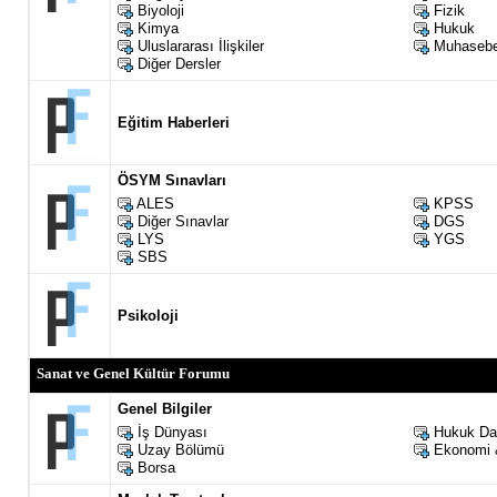
Biyoloji
Fizik
Kimya
Hukuk
Uluslararası İlişkiler
Muhaseb
Diğer Dersler
Eğitim Haberleri
ÖSYM Sınavları
ALES
KPSS
Diğer Sınavlar
DGS
LYS
YGS
SBS
Psikoloji
Sanat ve Genel Kültür Forumu
Genel Bilgiler
İş Dünyası
Hukuk Da
Uzay Bölümü
Ekonomi 
Borsa