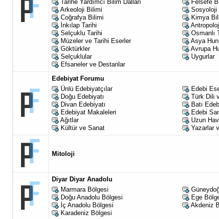
Tarihe Yardımcı Bilim Dalları
Felsefe Bi
Arkeoloji Bilimi
Sosyoloji 
Coğrafya Bilimi
Kimya Bil
İnkılap Tarihi
Antropoloj
Selçuklu Tarihi
Osmanlı T
Müzeler ve Tarihi Eserler
Asya Hun 
Göktürkler
Avrupa Hu
Selçuklular
Uygurlar
Efsaneler ve Destanlar
Edebiyat Forumu
Ünlü Edebiyatçılar
Edebi Ese
Doğu Edebiyatı
Türk Dili 
Divan Edebiyatı
Batı Edeb
Edebiyat Makaleleri
Edebi San
Ağıtlar
Uzun Hav
Kültür ve Sanat
Yazarlar v
Mitoloji
Diyar Diyar Anadolu
Marmara Bölgesi
Güneydoğ
Doğu Anadolu Bölgesi
Ege Bölg
İç Anadolu Bölgesi
Akdeniz B
Karadeniz Bölgesi