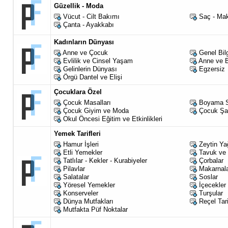
Güzellik - Moda
Vücut - Cilt Bakımı
Saç - Ma
Çanta - Ayakkabı
Kadınların Dünyası
Anne ve Çocuk
Genel Bilg
Evlilik ve Cinsel Yaşam
Anne ve B
Gelinlerin Dünyası
Egzersiz
Örgü Dantel ve Elişi
Çocuklara Özel
Çocuk Masalları
Boyama S
Çocuk Giyim ve Moda
Çocuk Şar
Okul Öncesi Eğitim ve Etkinlikleri
Yemek Tarifleri
Hamur İşleri
Zeytin Yağ
Etli Yemekler
Tavuk ve 
Tatlılar - Kekler - Kurabiyeler
Çorbalar
Pilavlar
Makarnal
Salatalar
Soslar
Yöresel Yemekler
İçecekler
Konserveler
Turşular
Dünya Mutfakları
Reçel Tari
Mutfakta Püf Noktalar